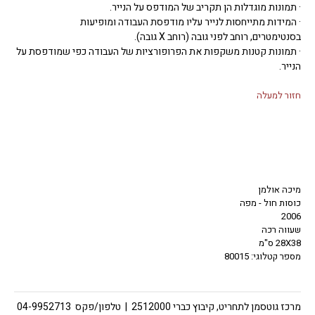
· תמונות מוגדלות הן תקריב של המודפס על הנייר.
· המידות מתייחסות לנייר עליו מודפסת העבודה ומופיעות
בסנטימטרים, רוחב לפני גובה (רוחב X גובה).
· תמונות קטנות משקפות את הפרופורציות של העבודה כפי שמודפסת על
הנייר.
חזור למעלה
מיכה אולמן
כוסות חול - מפה
2006
שעווה רכה
28X38 ס"מ
מספר קטלוגי: 80015
מרכז גוטסמן לתחריט, קיבוץ כברי 2512000 | טלפון/פקס 04-9952713