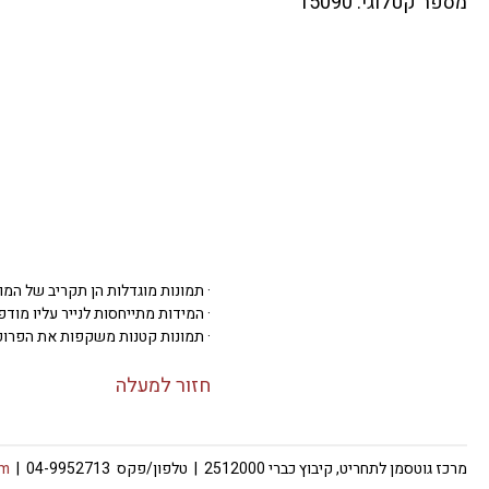
מספר קטלוגי: 15090
· תמונות מוגדלות הן תקריב של המו
· המידות מתייחסות לנייר עליו מודפסת 
· תמונות קטנות משקפות את הפרופ
חזור למעלה
מרכז גוטסמן לתחריט, קיבוץ כברי 2512000 | טלפון/פקס 04-9952713 |
om