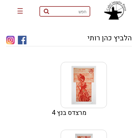
☰
הלביץ כהן רותי
מרצדס בנץ 4