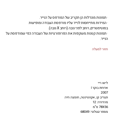
· תמונות מוגדלות הן תקריב של המודפס על הנייר.
· המידות מתייחסות לנייר עליו מודפסת העבודה ומופיעות
בסנטימטרים, רוחב לפני גובה (רוחב X גובה).
· תמונות קטנות משקפות את הפרופורציות של העבודה כפי שמודפסת על
הנייר.
חזור למעלה
ליאו ריי
ארוחת בוקר I
2007
תצריב קו, אקווטינטה, חומצה חיה
מהדורה: 12
78X56 ס"מ
מספר קטלוגי: 68049