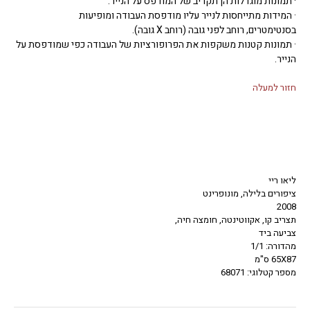
· תמונות מוגדלות הן תקריב של המודפס על הנייר.
· המידות מתייחסות לנייר עליו מודפסת העבודה ומופיעות
בסנטימטרים, רוחב לפני גובה (רוחב X גובה).
· תמונות קטנות משקפות את הפרופורציות של העבודה כפי שמודפסת על
הנייר.
חזור למעלה
ליאו ריי
ציפורים בלילה, מונופרינט
2008
תצריב קו, אקווטינטה, חומצה חיה,
צביעה ביד
מהדורה: 1/1
65X87 ס"מ
מספר קטלוגי: 68071