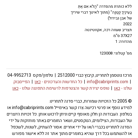
ללא כותרת מהסדרה "הֲלֹא אִם אַתְּ
בְּעֵינַיִךְ קְטַנָּה" (מתוך לאיטך דברי שיריך
של אבן גבירול)
2022
תצריב שעווה רכה, אקווטינטה
37X27 ס"מ
מהדורה: 1
מס' קטלוגי: 123008
מרכז גוטסמן לתחריט, קיבוץ כברי 2512000 | טלפון/פקס 04-9952713
|
info@cabriprints.com
|
כל החדשות והעדכונים -
כאן
|
הפייסבוק
שלנו -
כאן
|
טופס יצירת קשר והצטרפות לרשימת התפוצה שלנו -
כאן
© 2005 כל הזכויות שמורות, כברי סדנה לתחריט.
למידע נוסף או פרטי רכישה צרו קשר באימייל info@cabriprints.com או
בטלפון. העבודות הן חלק מאוסף קיים וניתן לרכוש אותן. כל זכויות היוצרים
של העבודות, הצילומים, הטקסטים, ושאר החומרים באתר מוחזקות על ידי
הסדנה לתחריט בכברי ו/או על ידי אחרים. אסור להעתיק, לשנות, לשכפל
או להשתמש בכל דרך שהיא בחומרים מתוך אתר זה ללא אישור מפורש