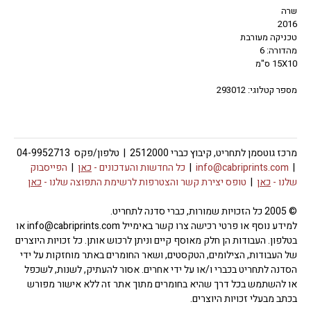
שרה
2016
טכניקה מעורבת
מהדורה: 6
15X10 ס"מ
מספר קטלוגי: 293012
מרכז גוטסמן לתחריט, קיבוץ כברי 2512000 | טלפון/פקס 04-9952713
|
info@cabriprints.com
|
כל החדשות והעדכונים -
כאן
|
הפייסבוק
שלנו -
כאן
|
טופס יצירת קשר והצטרפות לרשימת התפוצה שלנו -
כאן
© 2005 כל הזכויות שמורות, כברי סדנה לתחריט.
למידע נוסף או פרטי רכישה צרו קשר באימייל info@cabriprints.com או
בטלפון. העבודות הן חלק מאוסף קיים וניתן לרכוש אותן. כל זכויות היוצרים
של העבודות, הצילומים, הטקסטים, ושאר החומרים באתר מוחזקות על ידי
הסדנה לתחריט בכברי ו/או על ידי אחרים. אסור להעתיק, לשנות, לשכפל
או להשתמש בכל דרך שהיא בחומרים מתוך אתר זה ללא אישור מפורש
בכתב מבעלי זכויות היוצרים.