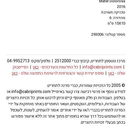
Mater Dolorosa
2016
טכניקה מעורבת
מהדורה: 6
15X10 ס"מ
מספר קטלוגי: 293006
מרכז גוטסמן לתחריט, קיבוץ כברי 2512000 | טלפון/פקס 04-9952713
|
info@cabriprints.com
|
כל החדשות והעדכונים -
כאן
|
הפייסבוק
שלנו -
כאן
|
טופס יצירת קשר והצטרפות לרשימת התפוצה שלנו -
כאן
© 2005 כל הזכויות שמורות, כברי סדנה לתחריט.
למידע נוסף או פרטי רכישה צרו קשר באימייל info@cabriprints.com או
בטלפון. העבודות הן חלק מאוסף קיים וניתן לרכוש אותן. כל זכויות היוצרים
של העבודות, הצילומים, הטקסטים, ושאר החומרים באתר מוחזקות על ידי
הסדנה לתחריט בכברי ו/או על ידי אחרים. אסור להעתיק, לשנות, לשכפל
או להשתמש בכל דרך שהיא בחומרים מתוך אתר זה ללא אישור מפורש
בכתב מבעלי זכויות היוצרים.