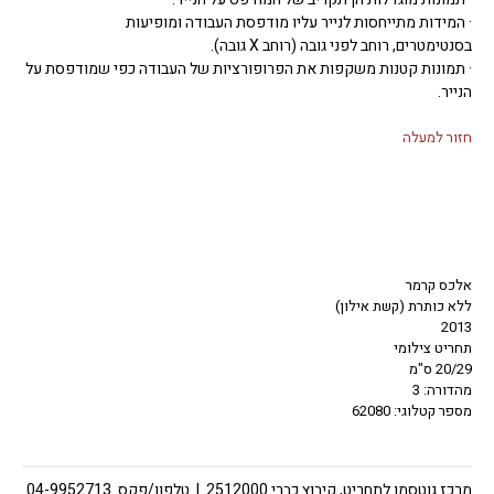
· המידות מתייחסות לנייר עליו מודפסת העבודה ומופיעות
בסנטימטרים, רוחב לפני גובה (רוחב X גובה).
· תמונות קטנות משקפות את הפרופורציות של העבודה כפי שמודפסת על
הנייר.
חזור למעלה
אלכס קרמר
ללא כותרת (קשת אילון)
2013
תחריט צילומי
20/29 ס"מ
מהדורה: 3
מספר קטלוגי: 62080
מרכז גוטסמן לתחריט, קיבוץ כברי 2512000 | טלפון/פקס 04-9952713