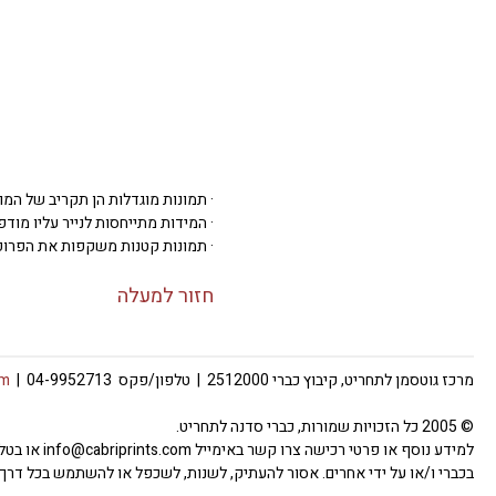
· תמונות מוגדלות הן תקריב של המו
· המידות מתייחסות לנייר עליו מודפסת 
· תמונות קטנות משקפות את הפרופ
חזור למעלה
מרכז גוטסמן לתחריט, קיבוץ כברי 2512000 | טלפון/פקס 04-9952713 |
om
© 2005 כל הזכויות שמורות, כברי סדנה לתחריט.
למידע נוסף
בכברי ו/או על ידי אחרים. אסור להעתיק, לשנות, לשכפל או להשתמש בכל דרך 