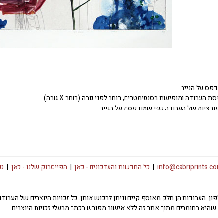
דפס על הנייר.
העבודה ומופיעות בסנטימטרים, רוחב לפני גובה (רוחב X גובה).
ורציות של העבודה כפי שמודפסת על הנייר.
info@cabriprints.c
|
כל החדשות והעדכונים -
כאן
|
הפייסבוק שלנו -
כאן
|
טו
 או פרטי רכישה צרו קשר באימייל info@cabriprints.com או בטלפון. העבודות הן חלק מאוסף קיים וניתן לרכוש או
שהיא בחומרים מתוך אתר זה ללא אישור מפורש בכתב מבעלי זכויות היוצרים.