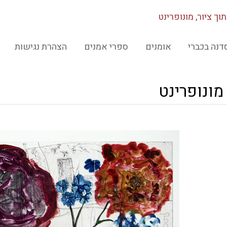
וך ציור, מונופרינט
דנה בכברי
אומנים
ספרי אמנים
הצהרת נגישות
 מונופרינט