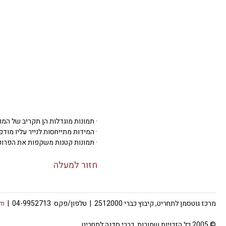
· תמונות מוגדלות הן תקריב של המו
· המידות מתייחסות לנייר עליו מודפסת 
· תמונות קטנות משקפות את הפרופ
חזור למעלה
מרכז גוטסמן לתחריט, קיבוץ כברי 2512000 | טלפון/פקס 04-9952713 |
om
© 2005 כל הזכויות שמורות, כברי סדנה לתחריט.