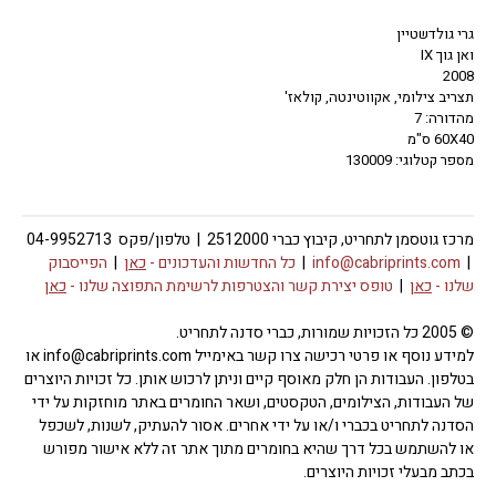
גרי גולדשטיין
ואן גוך IX
2008
תצריב צילומי, אקווטינטה, קולאז'
מהדורה: 7
60X40 ס"מ
מספר קטלוגי: 130009
מרכז גוטסמן לתחריט, קיבוץ כברי 2512000 | טלפון/פקס 04-9952713
|
info@cabriprints.com
|
כל החדשות והעדכונים -
כאן
|
הפייסבוק
שלנו -
כאן
|
טופס יצירת קשר והצטרפות לרשימת התפוצה שלנו -
כאן
© 2005 כל הזכויות שמורות, כברי סדנה לתחריט.
למידע נוסף או פרטי רכישה צרו קשר באימייל info@cabriprints.com או
בטלפון. העבודות הן חלק מאוסף קיים וניתן לרכוש אותן. כל זכויות היוצרים
של העבודות, הצילומים, הטקסטים, ושאר החומרים באתר מוחזקות על ידי
הסדנה לתחריט בכברי ו/או על ידי אחרים. אסור להעתיק, לשנות, לשכפל
או להשתמש בכל דרך שהיא בחומרים מתוך אתר זה ללא אישור מפורש
בכתב מבעלי זכויות היוצרים.