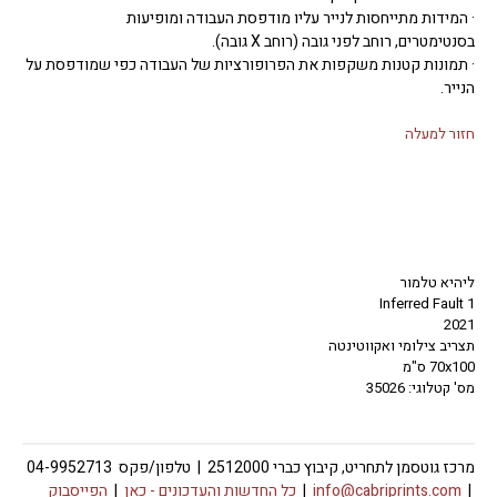
· המידות מתייחסות לנייר עליו מודפסת העבודה ומופיעות
בסנטימטרים, רוחב לפני גובה (רוחב X גובה).
· תמונות קטנות משקפות את הפרופורציות של העבודה כפי שמודפסת על
הנייר.
חזור למעלה
ליהיא טלמור
Inferred Fault 1
2021
תצריב צילומי ואקווטינטה
70x100 ס"מ
מס' קטלוגי: 35026
מרכז גוטסמן לתחריט, קיבוץ כברי 2512000 | טלפון/פקס 04-9952713
|
info@cabriprints.com
|
כל החדשות והעדכונים -
כאן
|
הפייסבוק