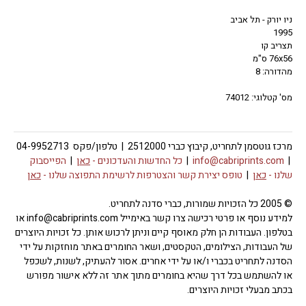
ניו יורק - תל אביב
1995
תצריב קו
76x56 ס"מ
מהדורה: 8
מס' קטלוגי: 74012
מרכז גוטסמן לתחריט, קיבוץ כברי 2512000 | טלפון/פקס 04-9952713
|
info@cabriprints.com
|
כל החדשות והעדכונים -
כאן
|
הפייסבוק
שלנו -
כאן
|
טופס יצירת קשר והצטרפות לרשימת התפוצה שלנו -
כאן
© 2005 כל הזכויות שמורות, כברי סדנה לתחריט.
למידע נוסף או פרטי רכישה צרו קשר באימייל info@cabriprints.com או
בטלפון. העבודות הן חלק מאוסף קיים וניתן לרכוש אותן. כל זכויות היוצרים
של העבודות, הצילומים, הטקסטים, ושאר החומרים באתר מוחזקות על ידי
הסדנה לתחריט בכברי ו/או על ידי אחרים. אסור להעתיק, לשנות, לשכפל
או להשתמש בכל דרך שהיא בחומרים מתוך אתר זה ללא אישור מפורש
בכתב מבעלי זכויות היוצרים.