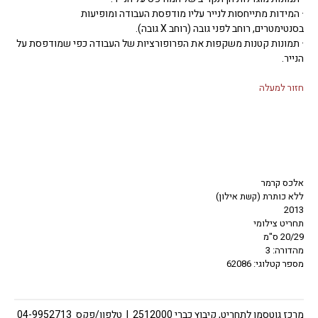
· המידות מתייחסות לנייר עליו מודפסת העבודה ומופיעות
בסנטימטרים, רוחב לפני גובה (רוחב X גובה).
· תמונות קטנות משקפות את הפרופורציות של העבודה כפי שמודפסת על
הנייר.
חזור למעלה
אלכס קרמר
ללא כותרת (קשת אילון)
2013
תחריט צילומי
20/29 ס"מ
מהדורה: 3
מספר קטלוגי: 62086
מרכז גוטסמן לתחריט, קיבוץ כברי 2512000 | טלפון/פקס 04-9952713