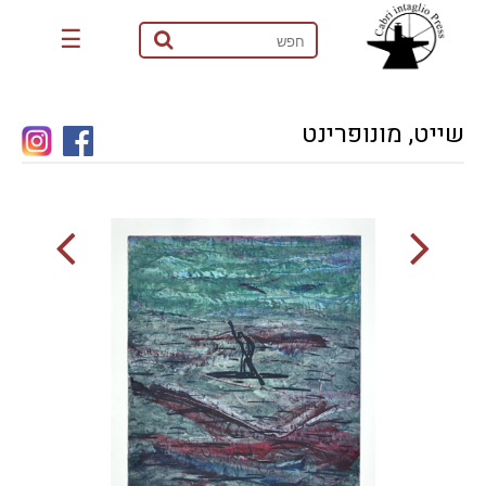
☰
שייט, מונופרינט