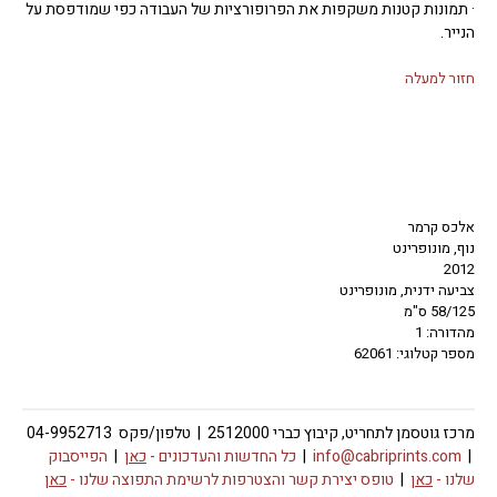
· תמונות קטנות משקפות את הפרופורציות של העבודה כפי שמודפסת על
הנייר.
חזור למעלה
אלכס קרמר
נוף, מונופרינט
2012
צביעה ידנית, מונופרינט
58/125 ס"מ
מהדורה: 1
מספר קטלוגי: 62061
מרכז גוטסמן לתחריט, קיבוץ כברי 2512000 | טלפון/פקס 04-9952713
|
info@cabriprints.com
|
כל החדשות והעדכונים -
כאן
|
הפייסבוק
שלנו -
כאן
|
טופס יצירת קשר והצטרפות לרשימת התפוצה שלנו -
כאן