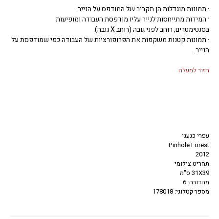
· תמונות מוגדלות הן תקריב של המודפס על הנייר.
· המידות מתייחסות לנייר עליו מודפסת העבודה ומופיעות
בסנטימטרים, רוחב לפני גובה (רוחב X גובה).
· תמונות קטנות משקפות את הפרופורציות של העבודה כפי שמודפסת על
הנייר.
חזור למעלה
עפרי כנעני
Pinhole Forest
2012
תחריט צילומי
31X39 ס"מ
מהדורה: 6
מספר קטלוגי: 178018