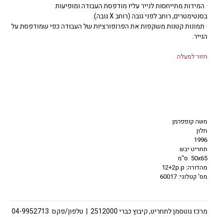
· המידות מתייחסות לנייר עליו מודפסת העבודה ומופיעות
בסנטימטרים, רוחב לפני גובה (רוחב X גובה).
· תמונות קטנות משקפות את הפרופורציות של העבודה כפי שמודפסת על
הנייר.
חזור למעלה
משה קופפרמן
חלון
1996
תחריט יבש
50x65 ס"מ
מהדורה: 12+2p.p
מס' קטלוגי: 60017
מרכז גוטסמן לתחריט, קיבוץ כברי 2512000 | טלפון/פקס 04-9952713