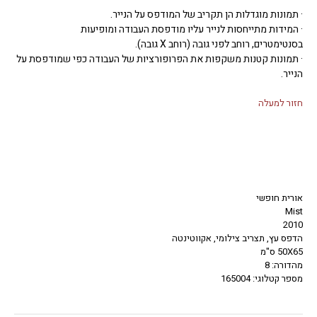
· תמונות מוגדלות הן תקריב של המודפס על הנייר.
· המידות מתייחסות לנייר עליו מודפסת העבודה ומופיעות
בסנטימטרים, רוחב לפני גובה (רוחב X גובה).
· תמונות קטנות משקפות את הפרופורציות של העבודה כפי שמודפסת על
הנייר.
חזור למעלה
אורית חופשי
Mist
2010
הדפס עץ, תצריב צילומי, אקווטינטה
50X65 ס"מ
מהדורה: 8
מספר קטלוגי: 165004