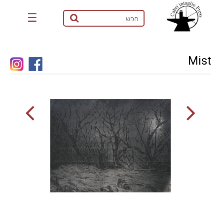
☰
Mist