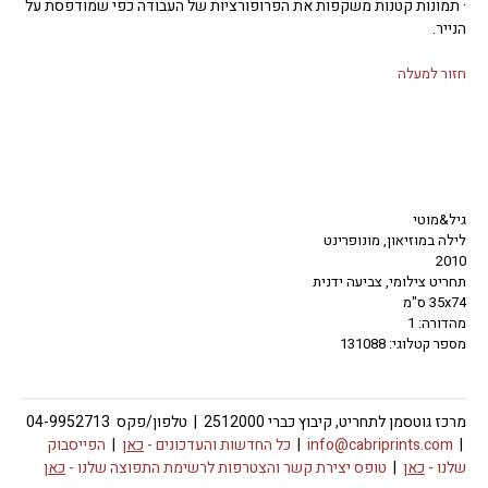
· תמונות קטנות משקפות את הפרופורציות של העבודה כפי שמודפסת על
הנייר.
חזור למעלה
גיל&מוטי
לילה במוזיאון, מונופרינט
2010
תחריט צילומי, צביעה ידנית
35x74 ס"מ
מהדורה: 1
מספר קטלוגי: 131088
מרכז גוטסמן לתחריט, קיבוץ כברי 2512000 | טלפון/פקס 04-9952713
|
info@cabriprints.com
|
כל החדשות והעדכונים -
כאן
|
הפייסבוק
שלנו -
כאן
|
טופס יצירת קשר והצטרפות לרשימת התפוצה שלנו -
כאן